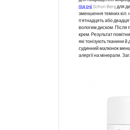
під очі
 Schon Berg для д
зменшення темних кіл, н
п'ятнадцять або двадця
вологим диском. Після 
крем. Результат помітни
які тонізують тканини й 
судинний малюнок менш 
алергії на мінерали. За