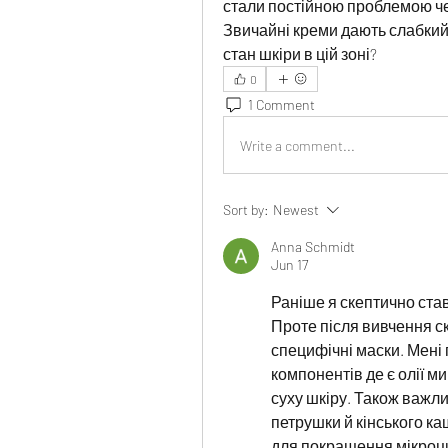
стали постійною проблемою чер
Звичайні креми дають слабкий
стан шкіри в цій зоні?
0
1 Comment
Write a comment...
Sort by:
Newest
Anna Schmidt
Jun 17
Раніше я скептично ста
Проте після вивчення ск
специфічні маски. Мені 
компонентів де є олії м
суху шкіру. Також важли
петрушки й кінського ка
для покращення мікроци