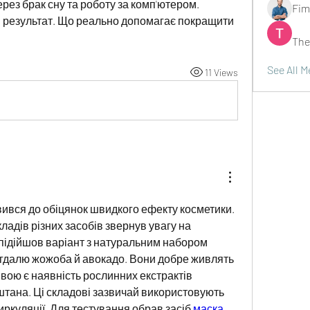
ез брак сну та роботу за комп'ютером. 
Fim
 результат. Що реально допомагає покращити 
The
See All 
11 Views
вився до обіцянок швидкого ефекту косметики. 
ладів різних засобів звернув увагу на 
підійшов варіант з натуральним набором 
игдалю жожоба й авокадо. Вони добре живлять 
вою є наявність рослинних екстрактів 
штана. Ці складові зазвичай використовують 
ркуляції. Для тестування обрав засіб 
маска 