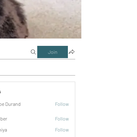
Join
s
oe Durand
Follow
ber
Follow
niya
Follow