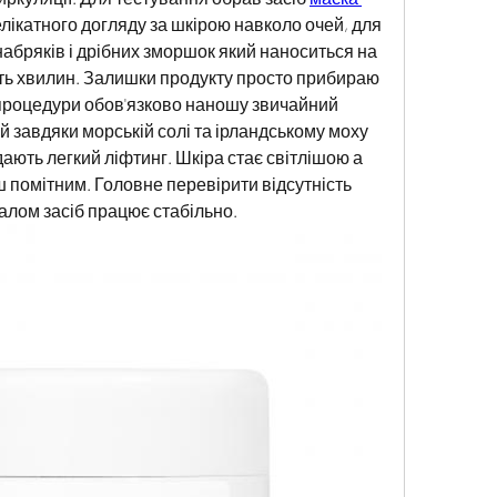
елікатного догляду за шкірою навколо очей, для 
абряків і дрібних зморшок який наноситься на 
ть хвилин. Залишки продукту просто прибираю 
процедури обов'язково наношу звичайний 
й завдяки морській солі та ірландському моху 
дають легкий ліфтинг. Шкіра стає світлішою а 
помітним. Головне перевірити відсутність 
галом засіб працює стабільно.