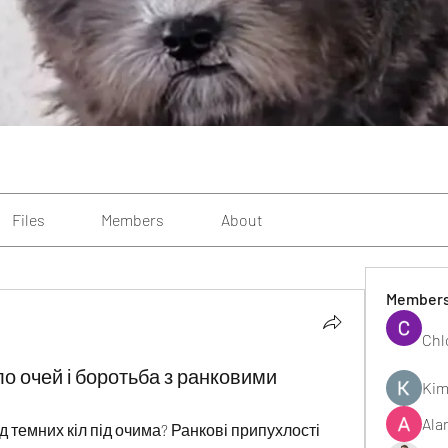
Files
Members
About
Member
Chl
о очей і боротьба з ранковими
Kim
Ala
д темних кіл під очима? Ранкові припухлості 