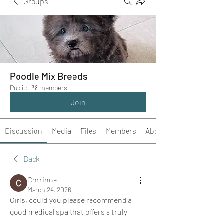
Groups
Poodle Mix Breeds
Public
·
38 members
Join
Discussion
Media
Files
Members
About
Back
Corrinne
March 24, 2026
Girls, could you please recommend a 
good medical spa that offers a truly 