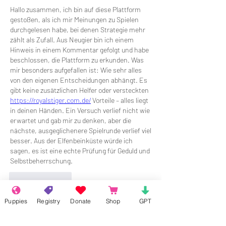
Hallo zusammen, ich bin auf diese Plattform 
gestoßen, als ich mir Meinungen zu Spielen 
durchgelesen habe, bei denen Strategie mehr 
zählt als Zufall. Aus Neugier bin ich einem 
Hinweis in einem Kommentar gefolgt und habe 
beschlossen, die Plattform zu erkunden. Was 
mir besonders aufgefallen ist: Wie sehr alles 
von den eigenen Entscheidungen abhängt. Es 
gibt keine zusätzlichen Helfer oder versteckten 
https://royalstiger.com.de/
 Vorteile – alles liegt 
in deinen Händen. Ein Versuch verlief nicht wie 
erwartet und gab mir zu denken, aber die 
nächste, ausgeglichenere Spielrunde verlief viel 
besser. Aus der Elfenbeinküste würde ich 
sagen, es ist eine echte Prüfung für Geduld und 
Selbstbeherrschung.
Like
Reply
Show more comments
Puppies
Registry
Donate
Shop
GPT