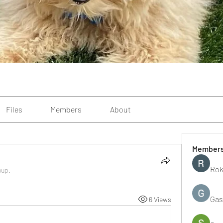
Files
Members
About
Member
Rok
oup.
Gas
6 Views