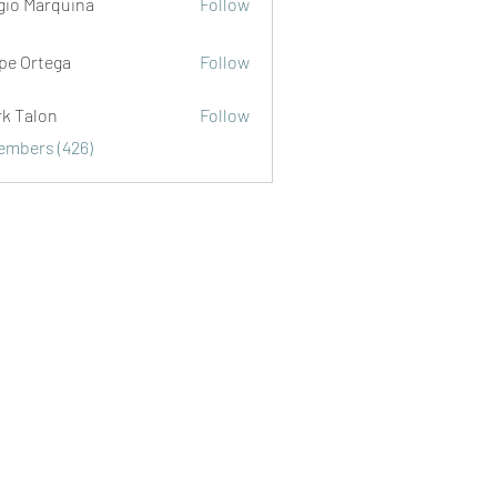
gio Marquina
Follow
ipe Ortega
Follow
rk Talon
Follow
lon
Members (426)