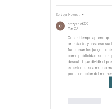
Sort by:
Newest
crazy thief322
Mar 20
Con el tiempo aprendí que
orientarte, y para eso sue
funcionan los juegos, qué 
como publicidad, solo es 
descubrí que dividir el pre
experiencia sea mucho más 
por la emoción del mome
Like
Reply