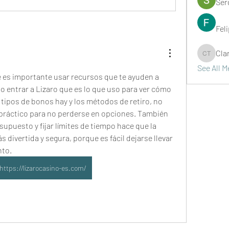
Ser
Fel
Cla
Clark Ta
See All 
 es importante usar recursos que te ayuden a 
lo entrar a Lizaro que es lo que uso para ver cómo 
tipos de bonos hay y los métodos de retiro, no 
práctico para no perderse en opciones. También 
supuesto y fijar límites de tiempo hace que la 
divertida y segura, porque es fácil dejarse llevar 
nto.
https://lizarocasino-es.com/