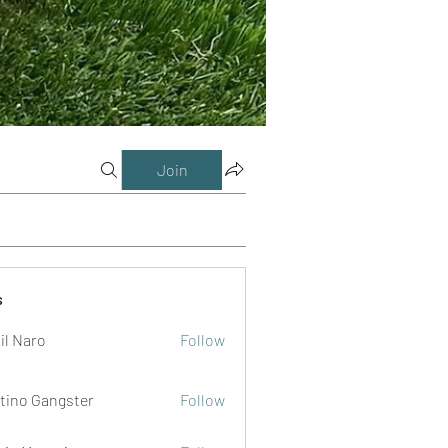
Join
s
il Naro
Follow
tino Gangster
Follow