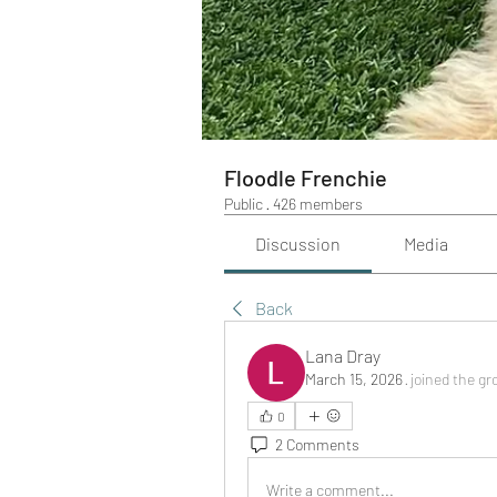
Floodle Frenchie
Public
·
426 members
Discussion
Media
Back
Lana Dray
March 15, 2026
·
joined the gr
0
2 Comments
Write a comment...