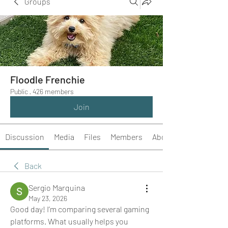
Groups
Floodle Frenchie
Public
·
426 members
Join
Discussion
Media
Files
Members
About
Back
Sergio Marquina
May 23, 2026
Good day! I’m comparing several gaming 
platforms. What usually helps you 