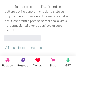
un sito fantastico che analizza i trend del 
settore e offre panoramiche dettagliate sui 
migliori operatori. Avere a disposizione analisi 
così trasparenti e precise semplifica la vita a 
noi appassionati e rende ogni scelta super 
sicura!
J'aime
Répondre
Voir plus de commentaires
About
Puppies
Registry
Donate
Shop
GPT
Welcome to the group! Connect with
other members, get updates and share
media.
Members
Rokil Naro
Follow