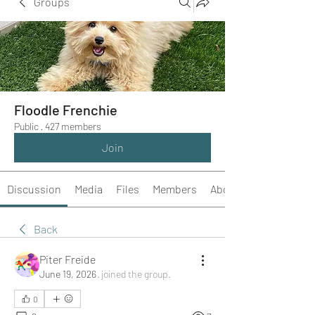
Groups
Floodle Frenchie
Public
·
427 members
Join
Discussion
Media
Files
Members
About
Back
Piter Freide
June 19, 2026
·
joined the group.
0