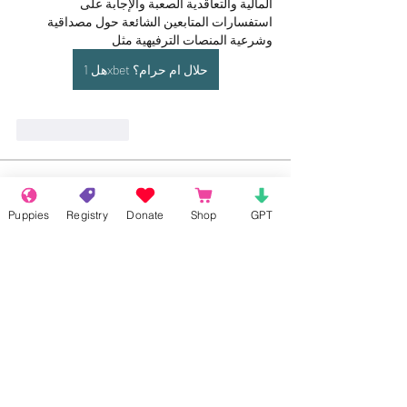
المالية والتعاقدية الصعبة والإجابة على 
استفسارات المتابعين الشائعة حول مصداقية 
وشرعية المنصات الترفيهية مثل 
هل 1xbet حلال ام حرام؟
Like
Reply
About
Welcome to the group! Connect with
Puppies
Registry
Donate
Shop
GPT
other members, get updates and share
media.
Members
Rokil Naro
Follow
Gastino Gangster
Follow