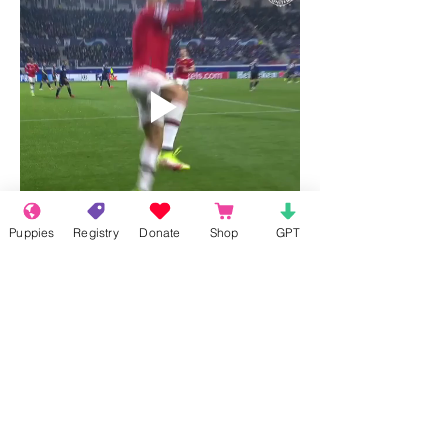
Puppies
Registry
Donate
Shop
GPT
편집됨
좋아요
답글
About
Welcome to the group! Connect with
other members, get updates and share
media.