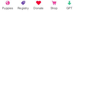
Like
Reply
Puppies
Registry
Donate
Shop
GPT
Show more comments
About
Welcome to the group! Connect with
other members, get updates and share
media.
Members
Rokil Naro
Follow
Gastino Gangster
Follow
Sergio Marquina
Follow
Felipe Ortega
Follow