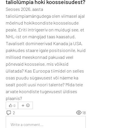
taliolümpia hoki koosseisudest?
Seoses 2026. aasta 
taliolümpiamängudega olen viimasel ajal 
mõelnud hokikoondiste koosseisude 
peale. Eriti intrigeeriv on muidugi see, et 
NHL-ist on mängijad taas kaasatud. 
Tavaliselt domineerivad Kanada ja USA, 
pakkudes staare igale positsioonile, kuid 
millised meeskonnad pakuvad veel 
põnevaid koosseise, mis võiksid 
üllatada? Kas Euroopa tiimidel on selles 
osas puudu sügavusest või näeme ka 
sealt poolt uusi noori talente? Mida teie 
arvate koondiste tugevusest üldises 
plaanis?
0
2
18
Write a comment...