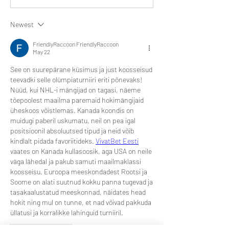
Newest
FriendlyRaccoon FriendlyRaccoon
May 22
See on suurepärane küsimus ja just koosseisud 
teevadki selle olümpiaturniiri eriti põnevaks! 
Nüüd, kui NHL-i mängijad on tagasi, näeme 
tõepoolest maailma paremaid hokimängijaid 
üheskoos võistlemas. Kanada koondis on 
muidugi paberil uskumatu, neil on pea igal 
positsioonil absoluutsed tipud ja neid võib 
kindlalt pidada favoriitideks. 
VivatBet Eesti
vaates on Kanada kullasoosik, aga USA on neile 
väga lähedal ja pakub samuti maailmaklassi 
koosseisu. Euroopa meeskondadest Rootsi ja 
Soome on alati suutnud kokku panna tugevad ja 
tasakaalustatud meeskonnad, näidates head 
hokit ning mul on tunne, et nad võivad pakkuda 
üllatusi ja korralikke lahinguid turniiril.