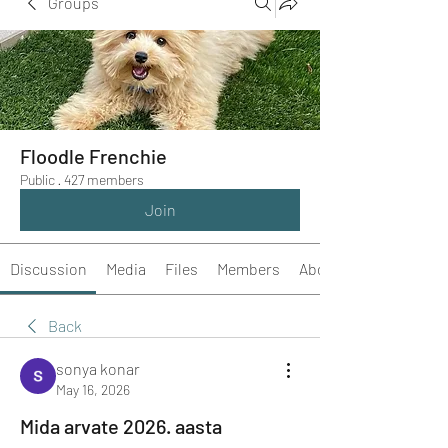
Groups
Floodle Frenchie
Public
·
427 members
Join
Discussion
Media
Files
Members
About
Back
sonya konar
May 16, 2026
Mida arvate 2026. aasta