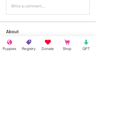
Write a comment...
About
Welcome to the group! Connect with
other members, get updates and share
Puppies
Registry
Donate
Shop
GPT
media.
Members
Rokil Naro
Follow
Gastino Gangster
Follow
Sergio Marquina
Follow
Felipe Ortega
Follow