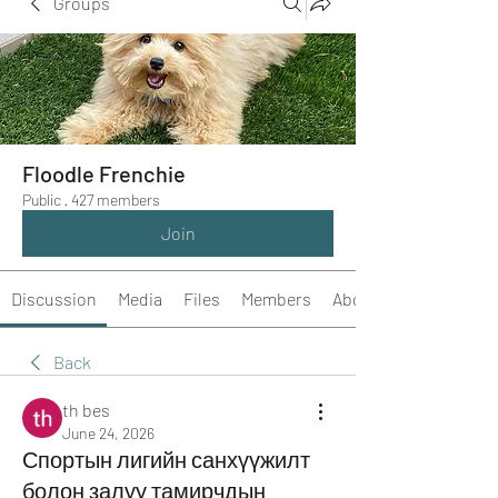
Groups
Floodle Frenchie
Public
·
427 members
Join
Discussion
Media
Files
Members
About
Back
th bes
June 24, 2026
Спортын лигийн санхүүжилт
болон залуу тамирчдын