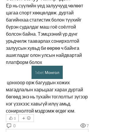
Ер нь сүүлийн үед залуучууд чөлөөт 
цагаа спорт хөөцөлдөж, дуртай 
багийнхаа статистик болон түүхийг 
бүрэн судалдаг маш гоё соёлтой 
болсон байна. Тэмцээний үр дүнг 
урьдчилж тааварлах сонирхолтой 
залуусын хувьд би өөрөө ч байнга 
ашигладаг олон улсын найдвартай 
платформ болох 
1xbet Монгол
 цонхоор орж багуудын хожих 
магадлалын харьцааг харах дуртай 
бөгөөд энэ нь тухайн тоглолтыг зүгээр 
нэг үзэхээс хавьгүй илүү амьд, 
сонирхолтой мэдрэмж өгдөг юм.
0
0
7