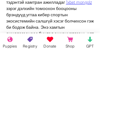
тэдэнтэй хамтран ажилладаг 
1xbet mongolz
зэрэг дэлхийн томоохон бооцооны 
брэндүүд угтаа кибер спортын 
экосистемийн салшгүй хэсэг болчихсон гэж 
би бодож байна. Энэ хамтын 
ажиллагаанаас бүх тал ашиг хүртдэг нь илт 
харагдаж байна.
Puppies
Registry
Donate
Shop
GPT
Like
Reageren
Meer opmerkingen weergeven
About
Welcome to the group! Connect with
other members, get updates and share
media.
Members
Rokil Naro
Follow