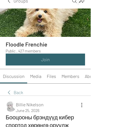
Groups
Floodle Frenchie
Public
·
427 members
Join
Discussion
Media
Files
Members
About
Back
Billie Nikelson
June 25, 2026
Бооцооны брэндүүд кибер
спортод хөрөнгө оруулж