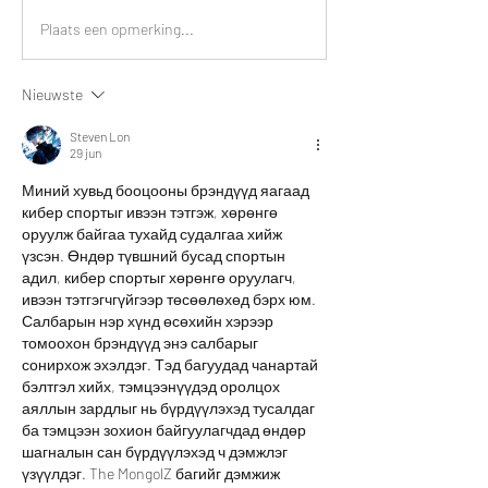
Plaats een opmerking...
Nieuwste
Steven Lon
29 jun
Миний хувьд бооцооны брэндүүд яагаад 
кибер спортыг ивээн тэтгэж, хөрөнгө 
оруулж байгаа тухайд судалгаа хийж 
үзсэн. Өндөр түвшний бусад спортын 
адил, кибер спортыг хөрөнгө оруулагч, 
ивээн тэтгэгчгүйгээр төсөөлөхөд бэрх юм. 
Салбарын нэр хүнд өсөхийн хэрээр 
томоохон брэндүүд энэ салбарыг 
сонирхож эхэлдэг. Тэд багуудад чанартай 
бэлтгэл хийх, тэмцээнүүдэд оролцох 
аяллын зардлыг нь бүрдүүлэхэд тусалдаг 
ба тэмцээн зохион байгуулагчдад өндөр 
шагналын сан бүрдүүлэхэд ч дэмжлэг 
үзүүлдэг. The MongolZ багийг дэмжиж 