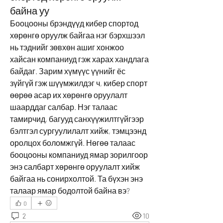
байна уу
Бооцооны брэндүүд кибер спортод 
хөрөнгө оруулж байгаа нэг бэрхшээл 
нь тэднийг зөвхөн ашиг хонжоо 
хайсан компаниуд гэж харах хандлага 
байдаг. Зарим хүмүүс үүнийг ёс 
зүйгүй гэж шүүмжилдэг ч, кибер спорт 
өөрөө асар их хөрөнгө оруулалт 
шаарддаг салбар. Нэг талаас 
тамирчид, багууд санхүүжилтгүйгээр 
бэлтгэл сургуулилалт хийж, тэмцээнд 
оролцох боломжгүй. Нөгөө талаас 
бооцооны компаниуд ямар зорилгоор 
энэ салбарт хөрөнгө оруулалт хийж 
байгаа нь сонирхолтой. Та бүхэн энэ 
талаар ямар бодолтой байна вэ?
0
2
10