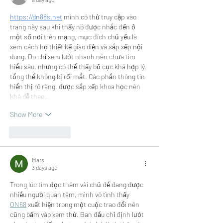
https://dn88s.net
 mình có thử truy cập vào 
trang này sau khi thấy nó được nhắc đến ở 
một số nơi trên mạng, mục đích chủ yếu là 
xem cách họ thiết kế giao diện và sắp xếp nội 
dung. Do chỉ xem lướt nhanh nên chưa tìm 
hiểu sâu, nhưng có thể thấy bố cục khá hợp lý, 
tổng thể không bị rối mắt. Các phần thông tin 
hiển thị rõ ràng, được sắp xếp khoa học nên 
khá dễ theo…
Show More
Like
Reply
Mars
3 days ago
Trong lúc tìm đọc thêm vài chủ đề đang được 
nhiều người quan tâm, mình vô tình thấy 
ON68
 xuất hiện trong một cuộc trao đổi nên 
cũng bấm vào xem thử. Ban đầu chỉ định lướt 