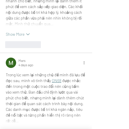
nhanh cho biết, nhưng mình lại dành thêm ít 
phút để xem cách sắp xếp giao diện. Các khối 
nội dung được bố trí khá hợp lý, khoảng cách 
giữa các phần vừa phải nên nhìn không bị rối 
mắt. Mình thử chuyển qua…
Show More
Like
Reply
Mars
4 days ago
Trong lúc xem lại những chủ đề mình đã lưu để 
đọc sau, mình vô tình thấy 
ON68
 được nhắc 
đến trong một cuộc trao đổi nên cũng bấm 
vào xem thử. Ban đầu chỉ định lướt qua vài 
phút cho biết, nhưng mình lại dành thêm chút 
thời gian để quan sát cách trình bày nội dung. 
Các danh mục được bố trí khá ngăn nắp, tiêu 
đề nổi bật và từng phần hiển thị rõ ràng nên 
rất dễ…