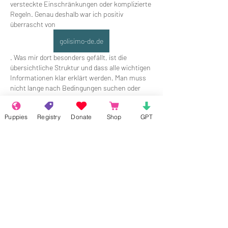
versteckte Einschränkungen oder komplizierte 
Regeln. Genau deshalb war ich positiv 
überrascht von  
golisimo-de.de
. Was mir dort besonders gefällt, ist die 
übersichtliche Struktur und dass alle wichtigen 
Informationen klar erklärt werden. Man muss 
nicht lange nach Bedingungen suchen oder 
sich durch unverständliche Texte kämpfen. Die 
Plattform wirkt modern, stabil und gleichzeitig 
Puppies
Registry
Donate
Shop
GPT
sehr benutzerfreundlich – selbst für Leute, die 
nicht jeden Tag solche Angebote nutzen.
Edited
Like
Reply
About
Welcome to the group! Connect with
other members, get updates and share
media.