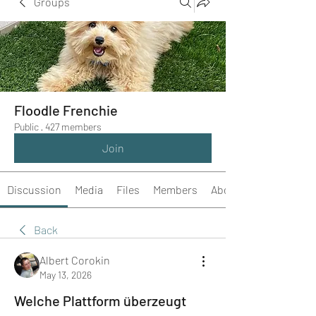
Groups
Floodle Frenchie
Public
·
427 members
Join
Discussion
Media
Files
Members
About
Back
Albert Corokin
May 13, 2026
Welche Plattform überzeugt