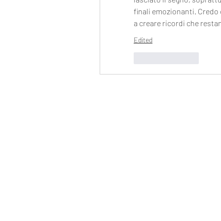
finali emozionanti. Credo 
a creare ricordi che restan
Edited
Like
Reply