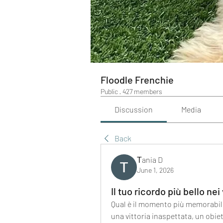
Floodle Frenchie
Public
·
427 members
Discussion
Media
Back
Тania D
June 1, 2026
Il tuo ricordo più bello ne
Qual è il momento più memorabile
una vittoria inaspettata, un obiet