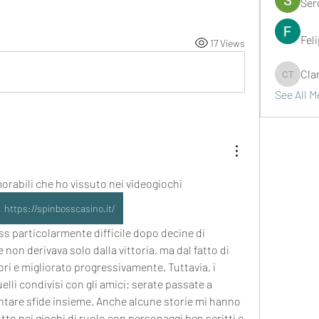
Ser
Fel
17 Views
Cla
Clark Ta
See All 
abili che ho vissuto nei videogiochi 
https://spinbosscasino.it/
 non derivava solo dalla vittoria, ma dal fatto di 
ori e migliorato progressivamente. Tuttavia, i 
uelli condivisi con gli amici: serate passate a 
ontare sfide insieme. Anche alcune storie mi hanno 
tto nei giochi di ruolo con personaggi ben scritti e 