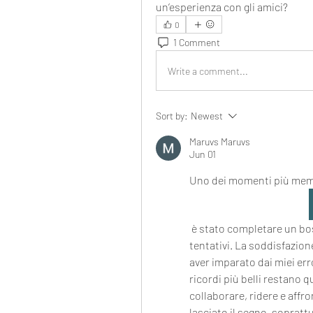
un’esperienza con gli amici?
0
1 Comment
Write a comment...
Sort by:
Newest
Maruvs Maruvs
Jun 01
Uno dei momenti più memor
 è stato completare un boss particolarmente difficile dopo decine di 
tentativi. La soddisfazione
aver imparato dai miei err
ricordi più belli restano q
collaborare, ridere e affr
lasciato il segno, soprattu