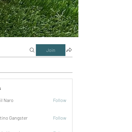
Join
s
il Naro
Follow
tino Gangster
Follow