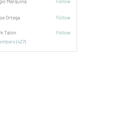
gio Marquina
Follow
ipe Ortega
Follow
rk Talon
Follow
lon
Members (427)