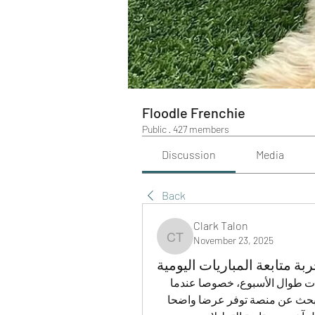
Floodle Frenchie
Public
·
427 members
Discussion
Media
Back
Clark Talon
November 23, 2025
Clark Talon
بة متابعة المباريات اليومية
كثير من المشجعين في المغرب يحاولون متابعة المباريات طوال الأسبوع، خصوصا عندما 
تتداخل الجولات وتزداد الأخبار المتعلقة بالفرق. البعض يبحث عن منصة توفر عرضا واضحا 