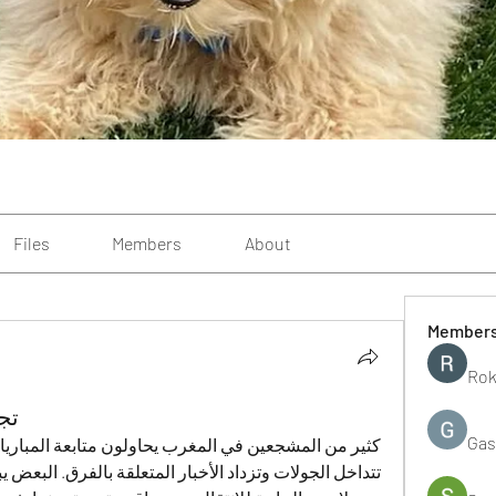
Files
Members
About
Member
Rok
تجر
Gas