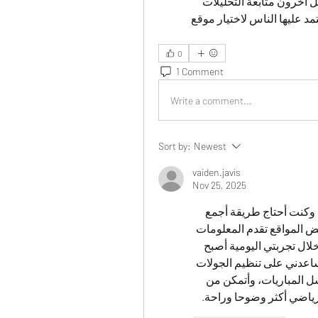
وسهلا دون الحاجة للانتقال بين مواقع متعددة، بينما يفضل آخرون متابعة التحليلات 
والإحصائيات بشكل مفصل. أحاول فهم الطريقة التي يعتمد عليها الناس لاختيار موقع 
0
1 Comment
Write a comment...
Sort by:
Newest
vaiden.javis
Nov 25, 2025
كانت تجربتي مع متابعة كرة القدم تمر بفترات مزدحمة، وكنت أحتاج طريقة أجمع 
بها نتائج اليوم دون الرجوع لمصادر عديدة. لاحظت أن بعض المواقع تقدم المعلومات 
بسرعة، بينما يركز بعضها الآخر على التفاصيل العميقة. خلال تجربتي اليومية أصبح 
 في منتصف المتابعة يساعدني على تنظيم الجولات 
ورؤية تغيرات النتائج دون ازدحام. كنت أستفيد من تسلسل المباريات، وأتمكن من 
رياضي أكثر وضوحا وراحة.