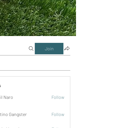
Join
s
il Naro
Follow
tino Gangster
Follow