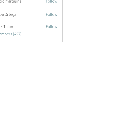
gio Marquina
Follow
ipe Ortega
Follow
rk Talon
Follow
lon
Members (427)