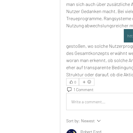
man sich auch über zusätzliche 
Nutzer Gedanken macht. Bei viel
Treueprogramme, Rangsysteme od
Nutzung abwechslungsreicher mac
htt
gestoßen, wo solche Nutzerprogr
des Gesamtkonzepts erwähnt werd
woran man erkennt, ob solche An
eher auf transparente Bedingung
Struktur oder darauf, ob die Akti
0
1 Comment
Write a comment...
Sort by:
Newest
Robert Ford