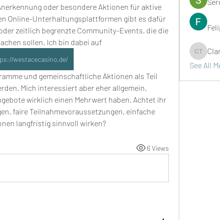
Ser
Anerkennung oder besondere Aktionen für aktive 
en Online-Unterhaltungsplattformen gibt es dafür 
Fel
er zeitlich begrenzte Community-Events, die die 
hen sollen. Ich bin dabei auf
Cla
Clark Ta
ps://westacecasino.de/
See All 
amme und gemeinschaftliche Aktionen als Teil 
en. Mich interessiert aber eher allgemein, 
gebote wirklich einen Mehrwert haben. Achtet ihr 
en, faire Teilnahmevoraussetzungen, einfache 
onen langfristig sinnvoll wirken?
6 Views