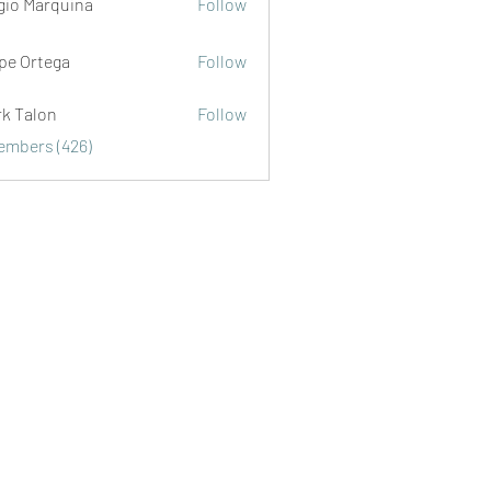
gio Marquina
Follow
ipe Ortega
Follow
rk Talon
Follow
lon
Members (426)