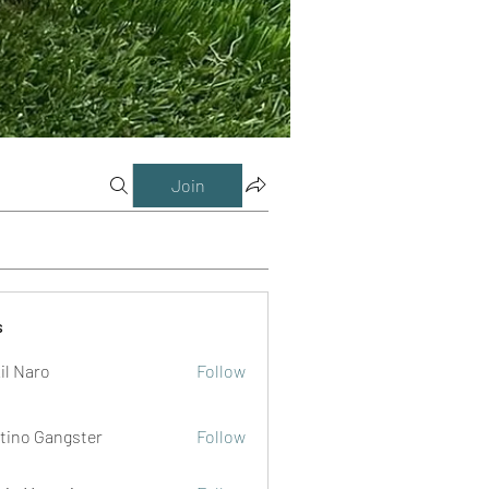
Join
s
il Naro
Follow
tino Gangster
Follow