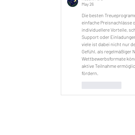
May 26
Die besten Treueprogramme
einfache Preisnachlässe 
individuellere Vorteile, s
Support oder Einladungen
viele ist dabei nicht nur 
Gefühl, als regelmäßiger
Wettbewerbsformate können
aktive Teilnahme ermögli
fördern.
Like
Reply