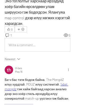
Энэ тоглолтыг харснаар ирээдүйд 
хоёр багийн өрсөлдөөн улам 
ширүүснэ гэж бодогдсон. Ялангуяа 
map control дээр илүү хөгжих хэрэгтэй 
харагдсан.
0
1
5
Write a comment...
Newest
th bes
May 16
Би ч бас тэгж бодож байна. The MongolZ 
илүү хурдтай, MOUZ илүү системтэй. 
1xbet 
mongolz
 гэж хайж байгаад харсан анализ 
дээр энэ хоёр стиль ирээдүйд илүү 
сонирхолтой match-up үүсгэнэ гэж байсан.