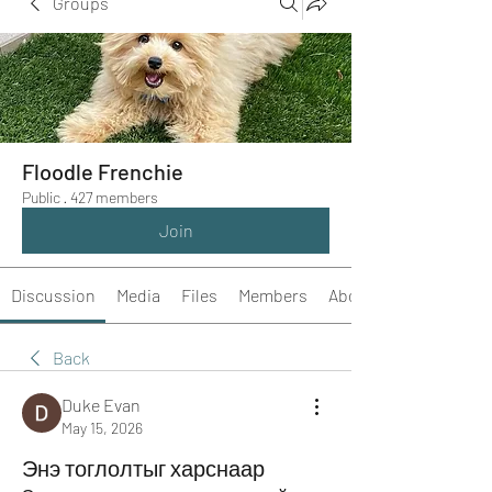
Groups
Floodle Frenchie
Public
·
427 members
Join
Discussion
Media
Files
Members
About
Back
Duke Evan
May 15, 2026
Энэ тоглолтыг харснаар