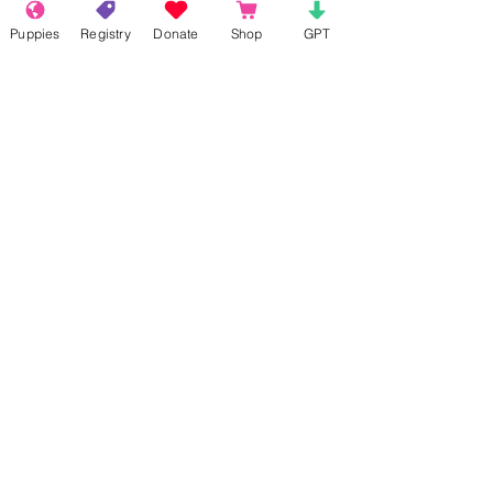
disposizione chiara degli elementi.
Puppies
Registry
Donate
Shop
GPT
Like
Reply
About
Welcome to the group! Connect with
other members, get updates and share
media.
Members
Rokil Naro
Follow
Gastino Gangster
Follow
Sergio Marquina
Follow
Felipe Ortega
Follow