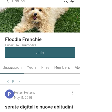
Groups
Floodle Frenchie
Public
·
426 members
Join
Discussion
Media
Files
Members
About
Back
Peter Peters
May 11, 2026
serate digitali e nuove abitudini