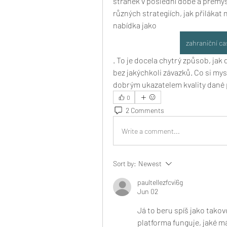
stránek v poslední době a přemýšl
různých strategiích, jak přilákat 
nabídka jako 
zahraniční ca
. To je docela chytrý způsob, jak
bez jakýchkoli závazků. Co si my
dobrým ukazatelem kvality dané 
0
2 Comments
Write a comment...
Sort by:
Newest
paultellezfcvi6g
Jun 02
Já to beru spíš jako tako
platforma funguje, jaké má