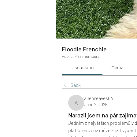
Floodle Frenchie
Public
·
427 members
Discussion
Media
Back
allenreaves84
June 2, 2026
allenreaves84
Narazil jsem na pár zajím
Jedním z největších problémů v d
platforem, což může ztížit výběr t