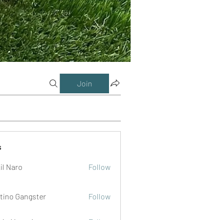
Join
s
il Naro
Follow
tino Gangster
Follow