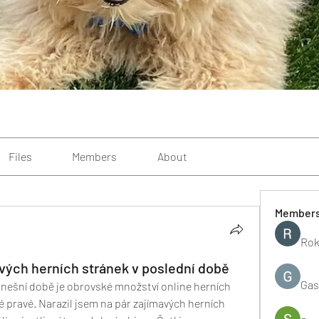
Files
Members
About
Member
Rok
avých herních stránek v poslední době
Gas
nešní době je obrovské množství online herních 
é pravé. Narazil jsem na pár zajímavých herních 