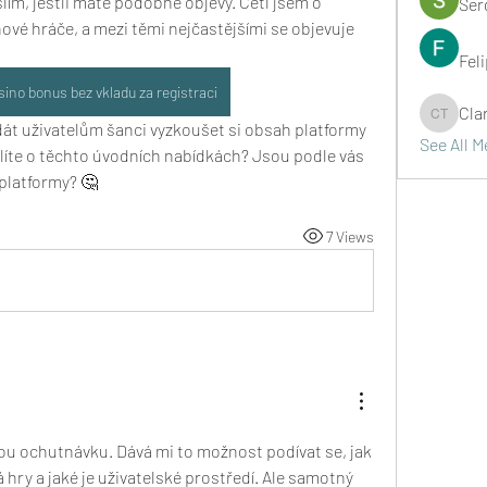
ím, jestli máte podobné objevy. Četl jsem o 
Ser
nové hráče, a mezi těmi nejčastějšími se objevuje 
Fel
sino bonus bez vkladu za registraci
Cla
Clark Ta
 dát uživatelům šanci vyzkoušet si obsah platformy 
See All 
slíte o těchto úvodních nabídkách? Jsou podle vás 
platformy? 🤔
7 Views
vou ochutnávku. Dává mi to možnost podívat se, jak 
 hry a jaké je uživatelské prostředí. Ale samotný 