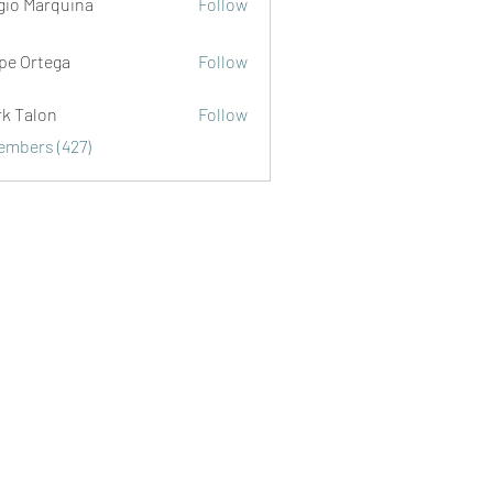
gio Marquina
Follow
ipe Ortega
Follow
rk Talon
Follow
lon
Members (427)