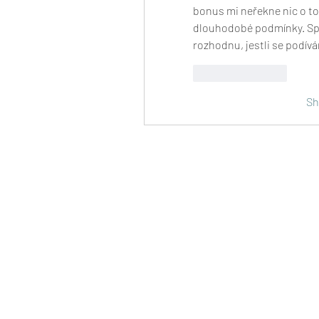
bonus mi neřekne nic o to
dlouhodobé podmínky. Spíš
rozhodnu, jestli se podívá
Like
Reply
Sh