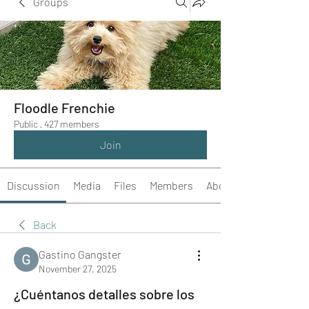
Groups
Floodle Frenchie
Public
·
427 members
Join
Discussion
Media
Files
Members
About
Back
Gastino Gangster
November 27, 2025
¿Cuéntanos detalles sobre los