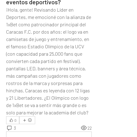
eventos deportivos?
¡Hola, gente! Revisando Líder en 
Deportes, me emocioné con la alianza de 
1xBet como patrocinador principal del 
Caracas F.C. por dos años: el logo va en 
camisetas de juego y entrenamiento, en 
el famoso Estadio Olímpico de la UCV 
(con capacidad para 25.000 fans que 
convierten cada partido en festival), 
pantallas LED, banners y área técnica, 
más campañas con jugadores como 
rostros de la marca y sorpresas para 
hinchas. Caracas es leyenda con 12 ligas 
y 21 Libertadores. ¿El Olímpico con logo 
de 1xBet se va a sentir más grande o es 
solo para mejorar la academia del club?
0
3
22