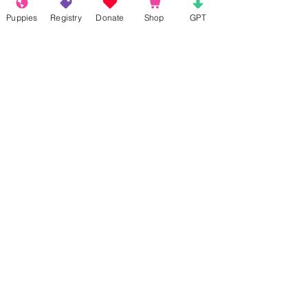
Puppies
Registry
Donate
Shop
GPT
Show more replies
About
Welcome to the group! Connect with
other members, get updates and share
media.
Members
Rokil Naro
Follow
Gastino Gangster
Follow
Sergio Marquina
Follow
Felipe Ortega
Follow